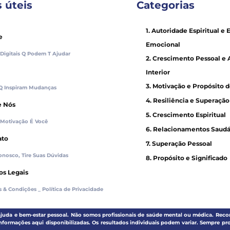
s úteis
Categorias
1. Autoridade Espiritual e 
e
Emocional
 Digitais Q Podem T Ajudar
2. Crescimento Pessoal e 
Interior
3. Motivação e Propósito 
 Q Inspiram Mudanças
4. Resiliência e Superaçã
e Nós
5. Crescimento Espiritual
 Motivação É Você
6. Relacionamentos Saudá
ato
7. Superação Pessoal
onosco, Tire Suas Dúvidas
8. Propósito e Significado
os Legais
 & Condições _ Política de Privacidade
oajuda e bem-estar pessoal. Não somos profissionais de saúde mental ou médica. Rec
nformações aqui disponibilizadas. Os resultados individuais podem variar. Sempre 