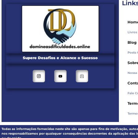
Link
Hom
Livros
Blog
Posts
Supere Desafios e Alcance o Sucesso
Sobr
Nossa
Cont
Fale C
Term
Termos
Todas as informações fornecidas neste site são apenas para fins de motivação, aut
nos responsabilizamos por quaisquer consequências decorrentes da aplicação das i