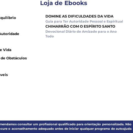
Loja de Ebooks
DOMINE AS DIFICULDADES DA VIDA
Equilíbrio
Guia para Ter Autoridade Pessoal e Espiritual
CHIMARRÃO COM O ESPÍRITO SANTO
Devocional Diário de Amizade para o Ano
Autoridade
Todo
de Vida
o de Obstáculos
veis
omendamos consultar um profissional qualificado para orientação personalizada. Não
procure o aconselhamento adequado antes de iniciar qualquer programa de autoajuda